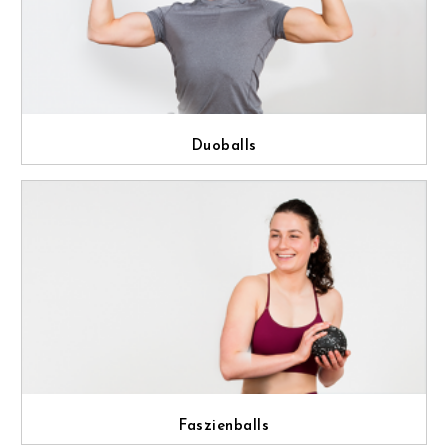
Duoballs
Faszienballs