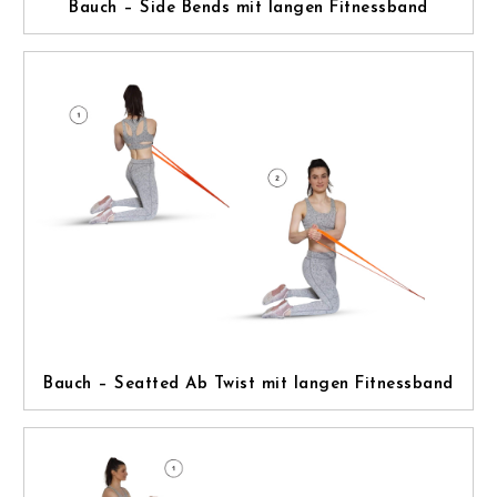
Bauch – Side Bends mit langen Fitnessband
Bauch – Seatted Ab Twist mit langen Fitnessband